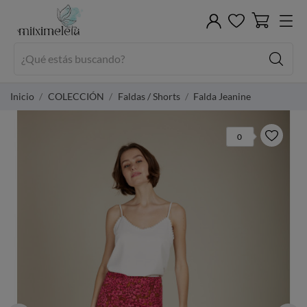
Inicio
COLECCIÓN
Faldas / Shorts
Falda Jeanine
0