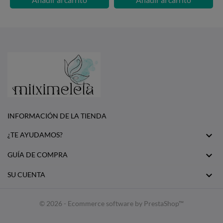
INFORMACIÓN DE LA TIENDA

¿TE AYUDAMOS?

GUÍA DE COMPRA

SU CUENTA
© 2026 - Ecommerce software by PrestaShop™
Disc
ver
®