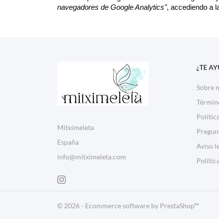
navegadores de Google Analytics"
, accediendo a l
¿TE A
Sobre 
Términ
Polític
Mitximeleta
Pregun
España
Aviso l
info@mitximeleta.com
Polític
© 2026 - Ecommerce software by PrestaShop™