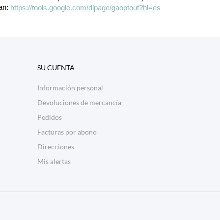
lan:
https://tools.google.com/dlpage/gaoptout?hl=es
SU CUENTA
Información personal
Devoluciones de mercancía
Pedidos
Facturas por abono
Direcciones
Mis alertas
Disc
ver
®