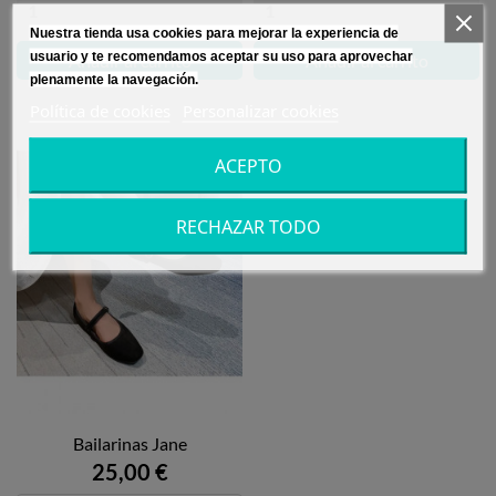
Nuestra tienda usa cookies para mejorar la experiencia de
usuario y te recomendamos aceptar su uso para aprovechar
Añadir al carrito
Añadir al carrito
plenamente la navegación.
Política de cookies
Personalizar cookies
ACEPTO
RECHAZAR TODO
Bailarinas Jane
25,00 €