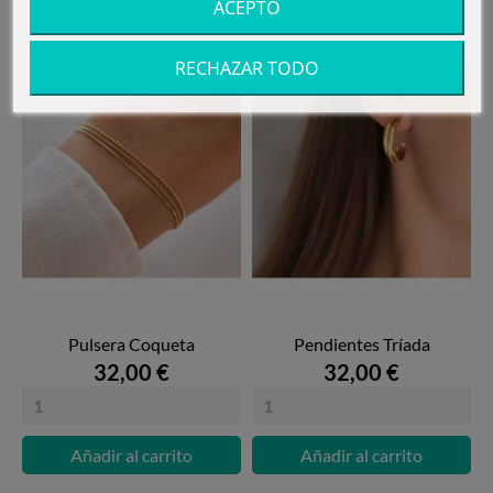
ACEPTO
RECHAZAR TODO
Pulsera Coqueta
Pendientes Tríada
32,00 €
32,00 €
Añadir al carrito
Añadir al carrito